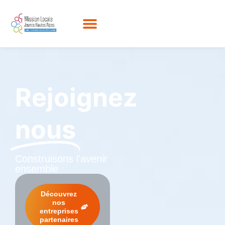
contenu
principal
Rejoignez
nous
Construisons l'avenir
ensemble
Découvrez
nos
entreprises
partenaires